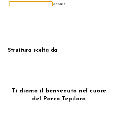
BLOCCA LA TUA OFFERTA
oppure
RICHIEDI un preventivo
PRENOTA ORA LA TUA VACANZA IN
SARDEGNA, AL PREZZO PIÙ BASSO
00
00
00
00
GARANTITO
Giorni
Ore
Minuti
Secondi
Struttura scelta da
Ti diamo il benvenuto nel cuore
del Parco Tepilora