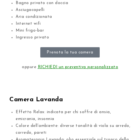
Bagno privato con doccia
Asciugacapelli
Aria condizionata
Internet wifi
Mini frigo-bar
Ingresso privato
Prenota la tua camera
oppure
RICHIEDI un preventivo personalizzato
Camera Lavanda
Effetto Relax: indicata per chi soffre di ansia,
emicrania, insonnia
Colore dell’ambiente: diverse tonalità di viola su arredo,
corredo, pareti
Aromaterapia Lavanda: olio essenziale sul tronco della