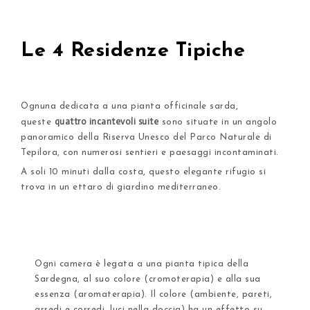
Le 4 Residenze Tipiche
Ognuna dedicata a una pianta officinale sarda,
quattro incantevoli suite
queste
sono situate in un angolo
panoramico della Riserva Unesco del Parco Naturale di
Tepilora, con numerosi sentieri e paesaggi incontaminati.
A soli 10 minuti dalla costa, questo elegante rifugio si
trova in un ettaro di giardino mediterraneo.
Ogni camera è legata a una pianta tipica della
Sardegna, al suo colore (cromoterapia) e alla sua
essenza (aromaterapia). Il colore (ambiente, pareti,
arredi e corredi, luci nella doccia) ha un effetto su