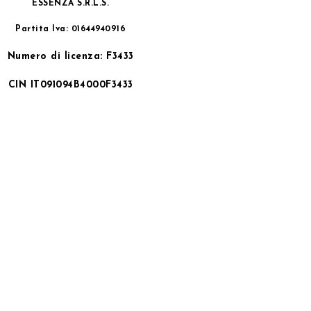
ESSENZA S.R.L.S.
Partita Iva: 01644940916
Numero di licenza: F3433
CIN IT091094B4000F3433