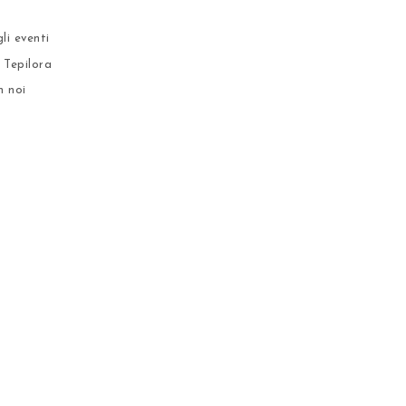
li eventi
 Tepilora
n noi