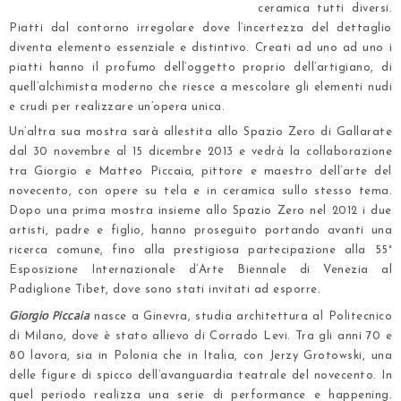
ceramica tutti diversi.
Piatti dal contorno irregolare dove l’incertezza del dettaglio
diventa elemento essenziale e distintivo. Creati ad uno ad uno i
piatti hanno il profumo dell’oggetto proprio dell’artigiano, di
quell’alchimista moderno che riesce a mescolare gli elementi nudi
e crudi per realizzare un’opera unica.
Un’altra sua mostra sarà allestita allo Spazio Zero di Gallarate
dal 30 novembre al 15 dicembre 2013 e vedrà la collaborazione
tra Giorgio e Matteo Piccaia, pittore e maestro dell’arte del
novecento, con opere su tela e in ceramica sullo stesso tema.
Dopo una prima mostra insieme allo Spazio Zero nel 2012 i due
artisti, padre e figlio, hanno proseguito portando avanti una
ricerca comune, fino alla prestigiosa partecipazione alla 55°
Esposizione Internazionale d’Arte Biennale di Venezia al
Padiglione Tibet, dove sono stati invitati ad esporre.
Giorgio Piccaia
nasce a Ginevra, studia architettura al Politecnico
di Milano, dove è stato allievo di Corrado Levi. Tra gli anni 70 e
80 lavora, sia in Polonia che in Italia, con Jerzy Grotowski, una
delle figure di spicco dell’avanguardia teatrale del novecento. In
quel periodo realizza una serie di performance e happening.