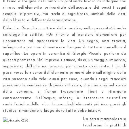
Il tema è l’origine dell’uomo: un profondo lavoro di indagine che
ritrova nell’elemento primordiale dell’acqua e dei pesci i segni
semplici e primitivi, ma ricchi di significato, simboli della vita,
della libertà e dell’autodeterminazione.
Erika La Rosa, la curatrice della mostra, nella presentazione in
catalogo ha scritto: «Un ritorno al pensiero elementare per
ricominciare ad apprezzare la vita. Un segno, una traccia,
un’impronta per non dimenticare l’origine di tutto e cancellare il
superfluo. Le opere in ceramica di Giorgio Piccaia partono da
questa premessa. Un’ impresa titanica, direi, un viaggio impervio,
imprevisto, difficile ma proprio per questo avvincente. I timidi
passi verso la ricerca dell’elemento primordiale e sull’origine della
vita nascono sulla tela, quasi per caso, quando i segni tracciati
prendono le sembianze di pesci stilizzati, che nuotano nel corso
della corrente, si fanno trasportare liberi o ritornano
controcorrente. Nell’acqua, infatti, la letteratura scientifica
vuole l’origine della vita. In uno degli elementi più incorporei gli
studiosi rimandano a luogo dove tutto ebbe inizio».
La terra manipolata si
trasforma in piatti di