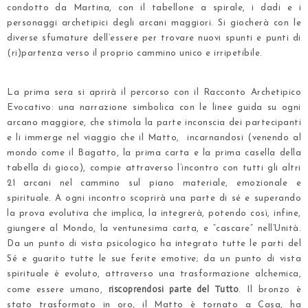
condotto da Martina, con il tabellone a spirale, i dadi e i
personaggi archetipici degli arcani maggiori. Si giocherà con le
diverse sfumature dell’essere per trovare nuovi spunti e punti di
(ri)partenza verso il proprio cammino unico e irripetibile.
.
La prima sera si aprirà il percorso con il Racconto Archetipico
Evocativo: una narrazione simbolica con le linee guida su ogni
arcano maggiore, che stimola la parte inconscia dei partecipanti
e li immerge nel viaggio che il Matto, incarnandosi (venendo al
mondo come il Bagatto, la prima carta e la prima casella della
tabella di gioco), compie attraverso l’incontro con tutti gli altri
21 arcani nel cammino sul piano materiale, emozionale e
spirituale. A ogni incontro scoprirà una parte di sé e superando
la prova evolutiva che implica, la integrerà, potendo così, infine,
giungere al Mondo, la ventunesima carta, e “cascare” nell’Unità.
Da un punto di vista psicologico ha integrato tutte le parti del
Sé e guarito tutte le sue ferite emotive; da un punto di vista
spirituale è evoluto, attraverso una trasformazione alchemica,
riscoprendosi parte del Tutto
come essere umano,
. Il bronzo è
stato trasformato in oro, il Matto è tornato a Casa, ha