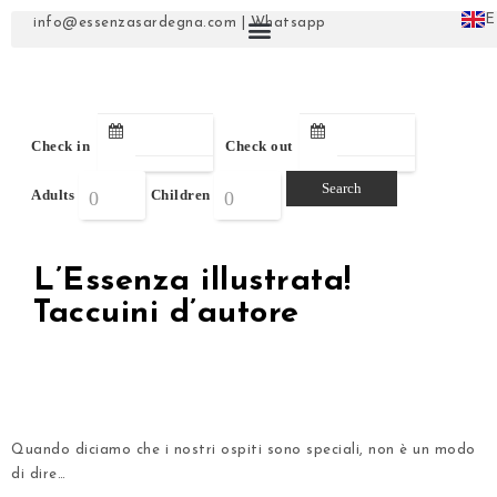
E
info@essenzasardegna.com
|
Whatsapp
Check in
Check out
Adults
Children
L’Essenza illustrata!
Taccuini d’autore
.
.
Quando diciamo che
i nostri ospiti sono speciali
, non è un modo
di dire…