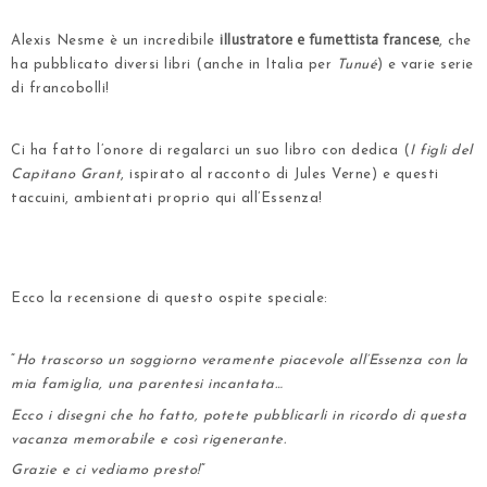
illustratore e fumettista francese
Alexis Nesme è un incredibile
, che
ha pubblicato diversi libri (anche in Italia per
Tunué
) e varie serie
di francobolli!
Ci ha fatto l’onore di regalarci un suo libro con dedica (
I figli del
Capitano Grant
, ispirato al racconto di Jules Verne) e questi
taccuini, ambientati proprio qui all’Essenza!
.
.
Ecco la
recensione di questo ospite speciale
:
.
“
Ho trascorso un soggiorno veramente piacevole all’Essenza con la
mia famiglia, una parentesi incantata…
Ecco i disegni che ho fatto, potete pubblicarli in ricordo di questa
vacanza memorabile e così rigenerante.
Grazie e ci vediamo presto!
”