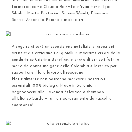
la scuola internazionale di Metamedicina, seminari con
formatori come Claudia Rainville e Yvan Herin, Igor
Sibaldi, Marta Pastorino, Sabine Wendt, Eleonora
Sottili, Antonella Paiano e molti altri.
A seguire ci sarà un’esposizione natalizia di creazioni
artistiche e artigianali di gioielli in macramè creati dalla
conduttrice Cristina Benefico, e anche di articoli fatti a
mano da donne indigene della Colombia e Messico per
supportare il loro lavoro oltreoceano.
Naturalmente non potranno mancare i nostri
oli
essenziali 100% biologici Made in Sardinia
, i
bagnodoccia alla Lavanda Selvatica e shampoo
all’Elicriso Sardo – tutto rigorosamente da raccolta
spontanea!