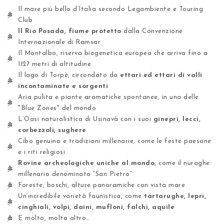
Il mare più bello d’Italia secondo Legambiente e Touring
Club
Il Rio Posada, fiume protetto
dalla Convenzione
Internazionale di Ramsar
Il Montalbo, riserva biogenetica europea che arriva fino a
1127 metri di altitudine
Il lago di Torpè, circondato da
ettari ed ettari di valli
incontaminate e sorgenti
Aria pulita e piante aromatiche spontanee, in una delle
"Blue Zones" del mondo
L’Oasi naturalistica di Usinavà con i suoi
ginepri, lecci,
corbezzoli, sughere
Cibo genuino e tradizioni millenarie, come le feste paesane
e i riti religiosi
Rovine archeologiche uniche al mondo
, come il nuraghe
millenario denominato “San Pietro”
Foreste, boschi, alture panoramiche con vista mare
Un’incredibile varietà faunistica, come
tartarughe, lepri,
cinghiali, volpi, daini, mufloni, falchi, aquile
E molto, molto altro…