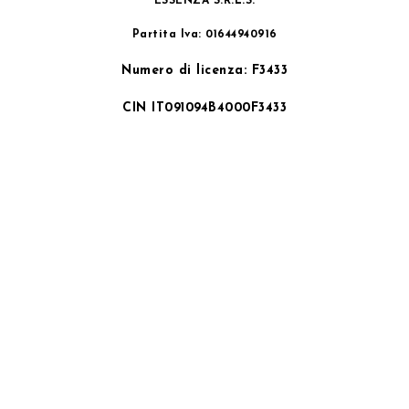
ESSENZA S.R.L.S.
Partita Iva: 01644940916
Numero di licenza: F3433
CIN IT091094B4000F3433