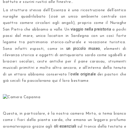
battuto e scurini rustici alle finestre…
La struttura stessa dell’Essenza è una
ricostruzione dell’antico
nuraghe quadrilobato
(cioè un unico ambiente centrale con
quattro camere circolari agli angoli), proprio come il Nuraghe
viaggio nella preistoria
San Pietro che abbiamo a valle. Un
a pochi
passi dal mare, unica location in Sardegna con un così forte
legame tra patrimonio storico-culturale e vocazione turistica.
un piccolo museo
Sono infatti esposti, come in
, elementi di
rilevanza storica e oggetti di antiquariato sardo come sgabelli e
bracieri secolari, ceste antiche per il pane carasau, strumenti
musicali primitivi e molto altro ancora; e all’interno della tenuta
ovile originale
di un ettaro abbiamo conservato l’
dei pastori che
già secoli fa pascolavano qui il loro bestiame.
.
.
Questa, in particolare, è la nostra camera Mirto, a tema bianco
come i fiori della pianta sarda, che emana un leggero profumo
oli essenziali
aromaterapico grazie agli
sul tronco della testata e