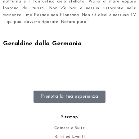
notturna e il fantastico cielo stellato.
Vicino al mare
eppure
lontano dai turisti
. Non c’è bar e nessun ristorante nelle
vicinanze – ma
Posada
non è lontana. Non c’è alcol e nessuna TV
– qui puoi davvero riposare. Natura pura.”
.
Geraldine dalla Germania
.
.
.
Prenota la tua esperienza
Sitemap
Camere e Suite
Ritiri ed Eventi