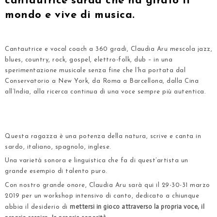
cantautrice sarda che ha girato il
mondo e vive di musica.
.
Cantautrice e vocal coach a 360 gradi, Claudia Aru mescola jazz,
blues, country, rock, gospel, elettro-folk, dub – in una
sperimentazione musicale senza fine che l’ha portata dal
Conservatorio a New York, da Roma a Barcellona, dalla Cina
all’India, alla ricerca continua di una voce sempre più autentica.
.
.
Questa ragazza è una potenza della natura, scrive e canta in
sardo, italiano, spagnolo, inglese.
Una varietà sonora e linguistica che fa di quest’artista un
grande esempio di talento puro.
Con nostro grande onore, Claudia Aru sarà qui il 29-30-31 marzo
2019 per un workshop intensivo di canto, dedicato a chiunque
mettersi in gioco attraverso la propria voce, il
abbia il desiderio di