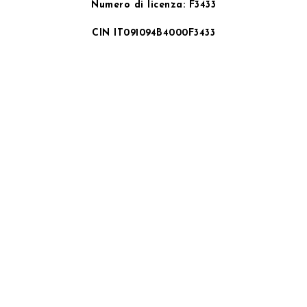
Numero di licenza: F3433
CIN IT091094B4000F3433