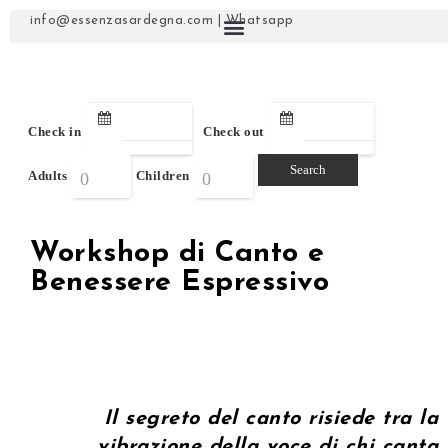
info@essenzasardegna.com
|
Whatsapp
Check in
Check out
Adults
Children
Workshop di Canto e
Benessere Espressivo
.
.
Il segreto del canto risiede tra la
vibrazione della voce di chi canta