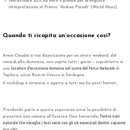
Nell’ottobre 2015 ha vinto il
premio per la migliore
interpretazione al Premio “Andrea Parodi”
(World Music).
.
.
Quando ti ricapita un’occasione così?
.
Avere Claudia a tua disposizione per un intero weekend, dal
venerdì alla domenica, non capita tutti i giorni – soprattutto in
location d’eccezione immersa nel cuore del Parco Naturale
una
di
Tepilora, unica Riserva Unesco in Sardegna.
Il workshop è intensivo e aperto a tutti ma ha posti limitati.
.
.
Prendendo parte a questa esperienza avrai la possibilità di
l’unica oasi
prenotare una camera all’Essenza Oasi Sensoriale,
naturale che risveglia i tuoi sensi con gli oli essenziali dentro capanne
eco chic
.