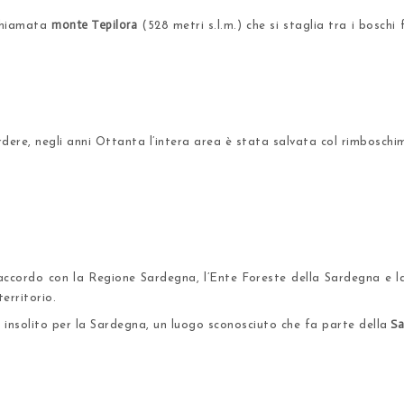
monte Tepilora
 chiamata
(528 metri s.l.m.) che si staglia tra i boschi
dere, negli anni Ottanta l’intera area è stata salvata col rimbosch
 accordo con la Regione Sardegna, l’Ente Foreste della Sardegna e l
territorio.
Sa
 insolito per la Sardegna, un luogo sconosciuto che fa parte della