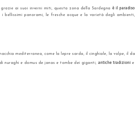
è il paradis
 grazie ai suoi inverni miti, questa zona della Sardegna
a i bellissimi panorami, le fresche acque e la varietà degli ambient
cchia mediterranea, come la lepre sarda, il cinghiale, la volpe, il dain
antiche tradizioni
 di nuraghi e domus de janas e tombe dei giganti,
e 