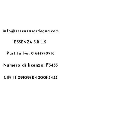
info@essenzasardegna.com
ESSENZA S.R.L.S.
Partita Iva: 01644940916
Numero di licenza: F3433
CIN IT091094B4000F3433