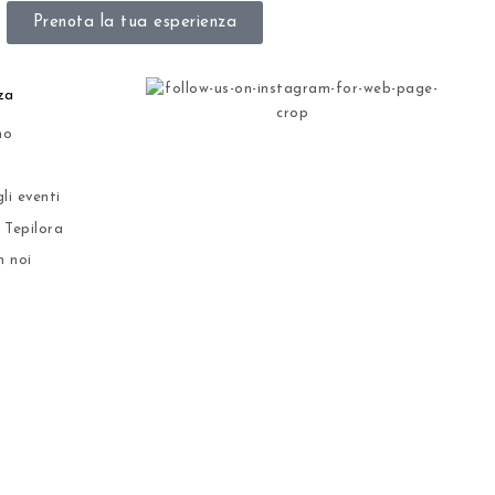
Prenota la tua esperienza
za
mo
li eventi
 Tepilora
n noi