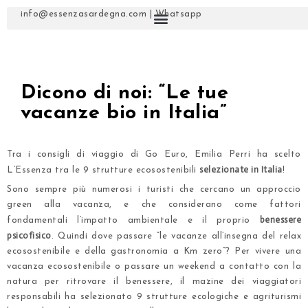
info@essenzasardegna.com
|
Whatsapp
Dicono di noi: “Le tue
vacanze bio in Italia”
Tra i consigli di viaggio di Go Euro, Emilia Perri ha scelto
selezionate in Italia
L’Essenza tra le 9 strutture ecosostenibili
!
Sono sempre più numerosi i turisti che cercano un approccio
green alla vacanza, e che considerano come fattori
benessere
fondamentali l’impatto ambientale e il proprio
psicofisico
. Quindi dove passare “le vacanze all’insegna del relax
ecosostenibile e della gastronomia a Km zero”? Per vivere
una
vacanza ecosostenibile
o passare un weekend a contatto con la
natura per ritrovare il benessere, il mazine dei viaggiatori
responsabili ha selezionato 9 strutture ecologiche e agriturismi