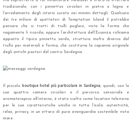
Ma soprattutto a far innamorare Mediaset è stata la struttura
tradizionale, con i pinnettos circolari in pietra e legno e
l’arredamento degli interni curato nei minimi dettagli. Qualcuno
dei tre milioni di spettatori di Temptation Island 3 potrebbe
pensare che si tratti di trulli pugliesi, vista la forma che
vagamente li ricorda; eppure l’architettura dell’Essenza richiama
appunto
il tipico pinnettu sardo
, struttura molto diversa dal
trullo per materiali e forma, che costituiva la capanna originale
degli antichi pastori del centro Sardegna.
.
.
boutique hotel più particolare in Sardegna
Il piccolo
, quindi, con le
sue quattro
camere circolari e il percorso sensoriale e
aromaterapico
all’interno, è stato scelto come location televisiva
per le sue caratteristiche uniche in tutta l’isola: autenticità,
relax, privacy, in un ettaro di pura avanguardia sostenibile vista
mare.
.