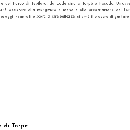
o e del
Parco di Tepilora
, da Lodè sino a Torpè e Posada. Un’avven
potrà assistere alla mungitura a mano e alla preparazione del fo
scorci di rara bellezza
paesaggi incantati e
, si avrà il piacere di gustare
o di Torpè