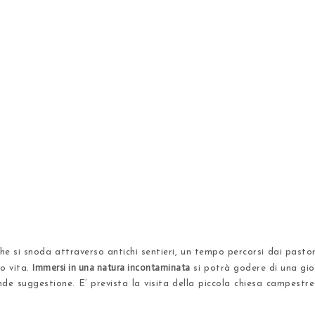
e che si snoda attraverso antichi sentieri, un tempo percorsi dai pas
Immersi in una natura incontaminata
ro vita.
si potrà godere di una gior
nde suggestione. E’ prevista la visita della piccola chiesa campestr