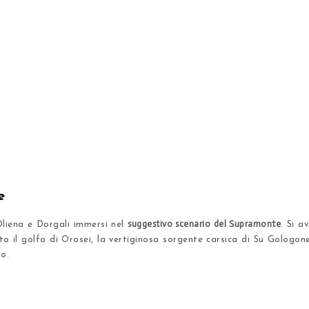
e
suggestivo scenario del Supramonte
Oliena e Dorgali immersi nel
. Si a
tto
il golfo di Orosei
, la vertiginosa sorgente carsica di Su Gologon
io.