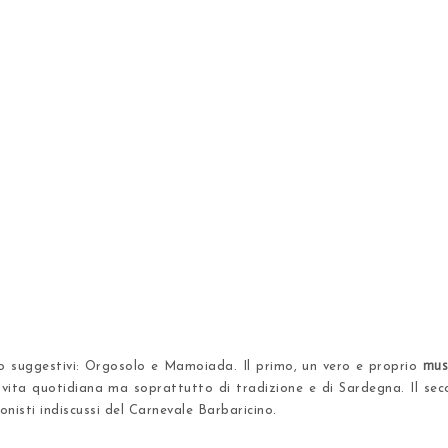
mus
to suggestivi: Orgosolo e Mamoiada. Il primo, un vero e proprio
 e vita quotidiana ma soprattutto di tradizione e di Sardegna. Il s
nisti indiscussi del
Carnevale Barbaricino
.