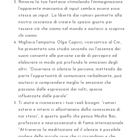
Rinnova la tua fantasia stimolando l’immaginazion
e:
l’apparente mancanza di input sembra essere essa
stessa un input. La libertà dai rumori permette alla
nostra coscienza di creare lo spazio giusto per
tessere ciò che siamo nel mondo
e aiutarci a scoprire
chi siamo.
Migliora l’empatia
: Olga Capirci, ricercatrice al Cnr,
ha presentato uno studio secondo cui l’assenza dei
suoni consente alle persone sorde di
percepire ed
elaborare in modo più profondo le emozioni degli
altri
. “Osservare in silenzio le persone, mettendo da
parte l’opportunità di comunicare verbalmente, può
aiutarci a comprendere meglio le emozioni che
passano dalle espressioni dei volti, spesso
influenzate dalle parole”.
Ti aiuta a riconoscere i tuoi reali bisogni
: “rumori
esterni e interni ci allontanano dalla conoscenza di
noi stessi”, è questo quello che pensa Moshe Bar,
professore e neuroscienziato di fama internazionale.
“
Attraverso la meditazione ed il silenzio è possibile
godere delle piccole cose
che ci circondano e che