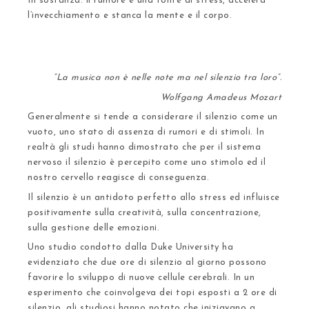
In sostanza: il rumore è una fonte di stress,
accelera
l’invecchiamento e stanca la mente e il corpo
.
“La musica non è nelle note ma nel silenzio tra loro”.
Wolfgang Amadeus Mozart
Generalmente si tende a considerare il silenzio come un
vuoto, uno stato di assenza di rumori e di stimoli. In
realtà gli studi hanno dimostrato che per il sistema
nervoso il silenzio è percepito come uno stimolo ed il
nostro cervello reagisce di conseguenza.
Il silenzio è un antidoto perfetto allo stress
ed influisce
positivamente sulla
creatività, sulla concentrazione,
sulla gestione delle emozioni
.
Uno studio condotto dalla Duke University ha
evidenziato che due ore di silenzio al giorno possono
favorire lo sviluppo di nuove cellule cerebrali. In un
esperimento che coinvolgeva dei topi esposti a 2 ore di
silenzio, gli studiosi hanno notato che iniziavano a