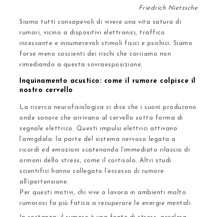
Friedrich Nietzsche
Siamo tutti
consapevoli di vivere una vita satura di
rumori
, vicino a
dispositivi elettronici, traffico
incessante e innumerevoli stimoli fisici e psichici
. Siamo
forse meno coscienti dei rischi che corriamo non
rimediando a questa sovraesposizione.
Inquinamento acustico: come il rumore colpisce il
nostro cervello
La ricerca neurofisiologica ci dice che i suoni producono
onde sonore che arrivano al cervello sotto forma di
segnale elettrico. Questi impulsi elettrici attivano
l’amigdala:
la parte del sistema nervoso legata a
ricordi ed emozioni
scatenando l’immediato rilascio di
ormoni dello stress, come il cortisolo. Altri studi
scientifici hanno collegato l’eccesso di rumore
all’ipertensione.
Per questi motivi, chi vive o lavora in ambienti molto
rumorosi fa più
fatica a recuperare le energie mentali
.